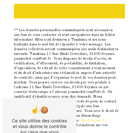
Envoyer
** Les données personnelles communiquées sont nécessaires
aux fins de vous contacter et sont enregistrées dans un fichier
informatisé. Elles sont destinées à Tsushima et ses sous-
traitants dans le seul but de répondre à votre message. Les
données collectées seront communiquées aux seuls destinataires
suivants: Tsushima 11 Rue Emile Dewoitine, 31600 Seysses
jeanmichel.com@sfr.fr. Vous disposez de droits d’accès, de
rectification, d’effacement, de portabilité, de limitation,
d’opposition, de retrait de votre consentement à tout moment
et du droit d’introduire une réclamation auprès d’une autorité
de contrôle, ainsi que d’organiser le sort de vos données post-
mortem. Vous pouvez exercer ces droits par voie postale à
l'adresse 11 Rue Emile Dewoitine, 31600 Seysses ou par
courrier électronique à l'adresse jeanmichel.com@sfr.fr. Un
justificatif d'identité pourra vous être demandé. Nous
conservons vos données pendant la période de prise de contact
puis pendant la durée de prescription légale aux fins
probatoires et de gestion des contentieux. Vous avez le droit de
vous inscrire sur la liste d'opposition au démarchage
Ce site utilise des cookies
téléphonique, disponible à cette adresse:
Bloctel.gouv.fr
.
Consultez le site cnil.fr pour plus d’informations sur vos
et vous donne le contrôle
droits.
sur ceux que vous